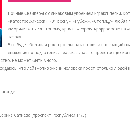
Ночные Снайперы с одинаковым упоением играют песни, кот
«Катастрофически», «31 весну», «Рубеж», «Столицу», любят т
«Морячка» и «Рингтоном», кричат «Рррок-н-рррррооол» на «Ро
назад».
Это будет большая рок-н-ролльная история и настоящий пра
движение по подготовке, - рассказывает о предстоящих кон
вестно, не может быть много.
беждаюсь, что лейтмотив жизни человека прост: столько людей н
араганде
 Серика Сапиева (проспект Республики 11/3)