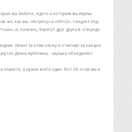
орые вы любите, ждете и которым вы верны:
ак же, как вы, «Актрису» и «Юго2», танцуют под
зах», и, конечно, берегут друг друга в «Секунде
здник. Лично за этим слежу и отвечаю за каждое
цертах Диана Арбенина, - музыка объединяет
а планете, а нужен всего один. Вот об этом мы и